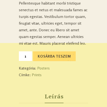
ből,
Pellentesque habitant morbi tristique
értékelés
alapján
senectus et netus et malesuada fames ac
turpis egestas. Vestibulum tortor quam,
feugiat vitae, ultricies eget, tempor sit
amet, ante. Donec eu libero sit amet
quam egestas semper. Aenean ultricies
mi vitae est. Mauris placerat eleifend leo.
KOSÁRBA TESZEM
Kategória:
Posters
Címke:
Prints
Leírás