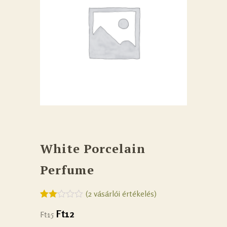
White Porcelain
Perfume
(
2
vásárlói értékelés)
Értékelés
2
Ft
12
Ft
15
2.00
az 5-