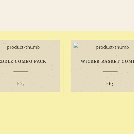
EDDLE COMBO PACK
WICKER BASKET COM
Ft
15
Ft
15