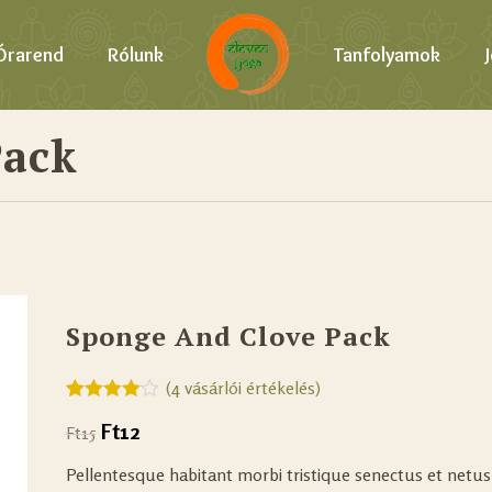
Órarend
Rólunk
Tanfolyamok
Pack
Sponge And Clove Pack
(
4
vásárlói értékelés)
Értékelés
4
Ft
12
Ft
15
4.00
az 5-
ből,
értékelés
Pellentesque habitant morbi tristique senectus et netu
alapján