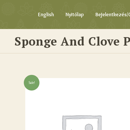
English
Nyitólap
Bejelentkezés/
Sponge And Clove 
Sale!