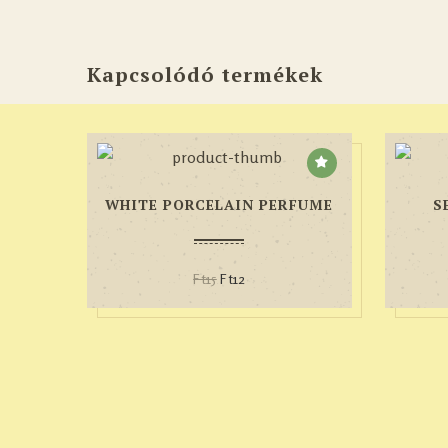
Kapcsolódó termékek
WHITE PORCELAIN PERFUME
S
Ft
15
Ft
12