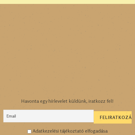
Havonta egy hírlevelet küldünk, iratkozz fel!
Adatkezelési tájékoztató elfogadása