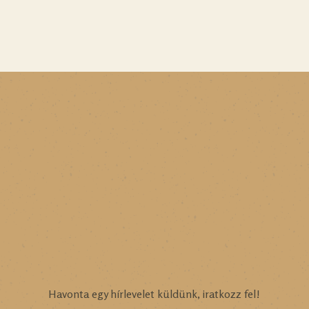
Havonta egy hírlevelet küldünk, iratkozz fel!