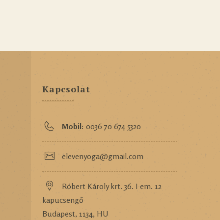
Kapcsolat
Mobil:
0036 70 674 5320
elevenyoga@gmail.com
Róbert Károly krt. 36. I em. 12
kapucsengő
Budapest, 1134, HU