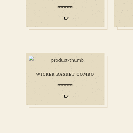
Ft
15
WICKER BASKET COMBO
Ft
15