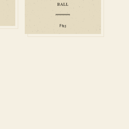
BALL
Ft
15