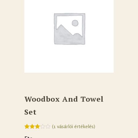
Woodbox And Towel
Set
(
1
vásárlói értékelés)
Értékelés
1