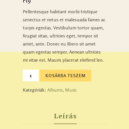
Ft
9
3.00
az
5-ből,
értékelés
Pellentesque habitant morbi tristique
alapján
senectus et netus et malesuada fames ac
turpis egestas. Vestibulum tortor quam,
feugiat vitae, ultricies eget, tempor sit
amet, ante. Donec eu libero sit amet
quam egestas semper. Aenean ultricies
mi vitae est. Mauris placerat eleifend leo.
KOSÁRBA TESZEM
Kategóriák:
Albums
,
Music
Leírás