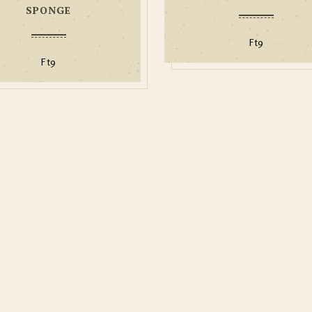
SPONGE
Ft
9
Ft
9