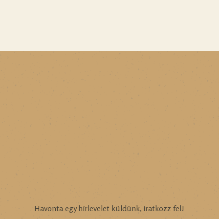
Havonta egy hírlevelet küldünk, iratkozz fel!