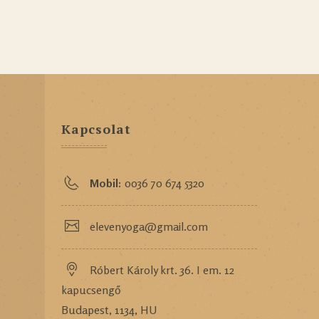
Kapcsolat
Mobil:
0036 70 674 5320
elevenyoga@gmail.com
Róbert Károly krt. 36. I em. 12
kapucsengő
Budapest, 1134, HU