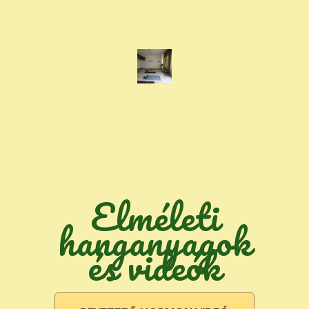
Elméleti
hanganyagok
és videók