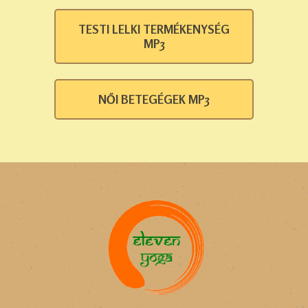
TESTI LELKI TERMÉKENYSÉG
MP3
NŐI BETEGÉGEK MP3