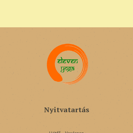
Nyitvatartás
Hétfő - Vasárnap