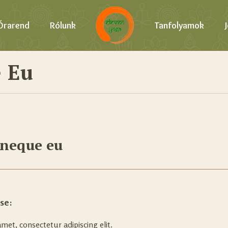
Órarend
Rólunk
Tanfolyamok
 Eu
 neque eu
ose:
met, consectetur adipiscing elit.