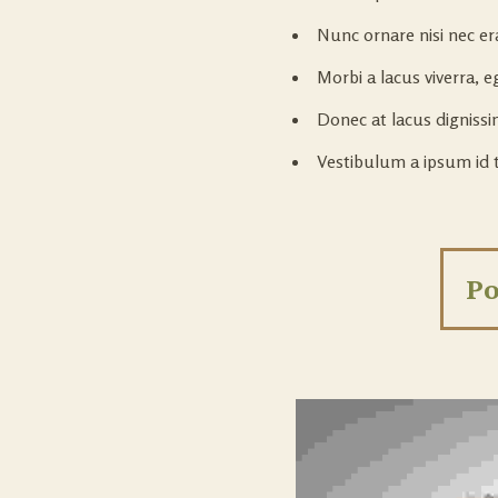
Nunc ornare nisi nec er
Morbi a lacus viverra, e
Donec at lacus dignissim
Vestibulum a ipsum id 
Po