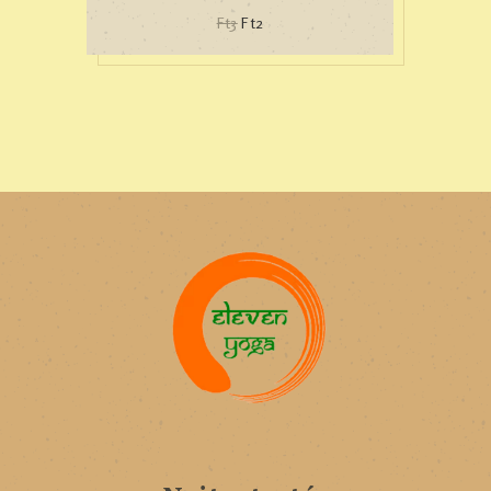
Ft
3
Ft
2