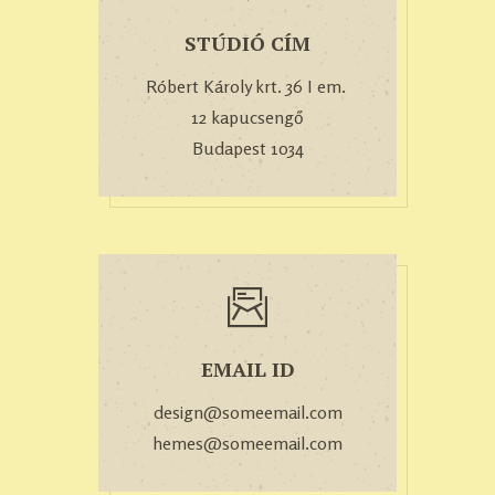
STÚDIÓ CÍM
Róbert Károly krt. 36 I em.
12 kapucsengő
Budapest 1034
EMAIL ID
design@someemail.com
hemes@someemail.com