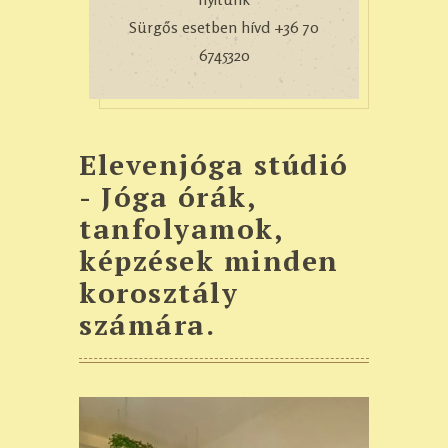
Sürgős esetben hívd +36 70
6745320
Elevenjóga stúdió
- Jóga órák,
tanfolyamok,
képzések minden
korosztály
számára.