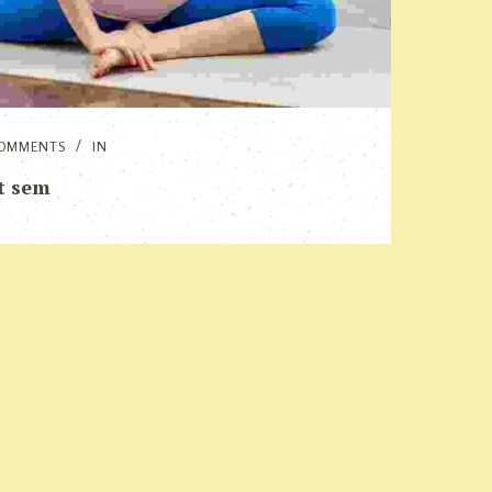
OMMENTS
IN
t sem