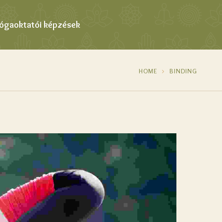
Jógaoktatói képzések
HOME
BINDING