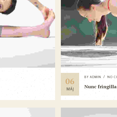
BY
ADMIN
NO C
06
Nunc fringill
MÁJ