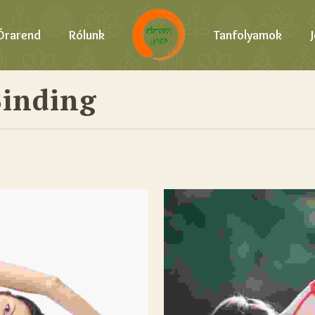
Órarend
Rólunk
Tanfolyamok
Binding