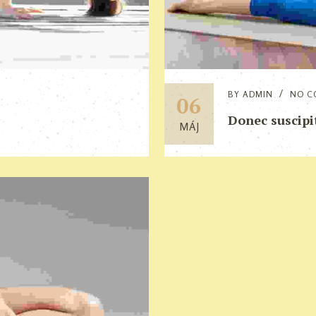
BY
ADMIN
NO C
06
Donec suscipi
MÁJ