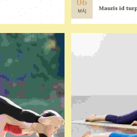
06
Mauris id turp
MÁJ