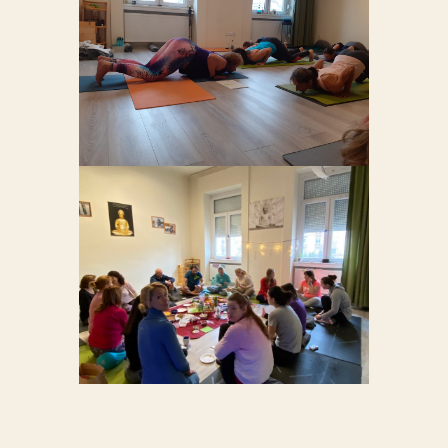
NŐI JÓGA
OKTATÓKÉPZÉSEK
143
Csoportos Jóga Órák
Elevenjoga
ÖRÖMTELI
PILLANATOK A
135
STÚDIÓ ÉLETÉBEN
Ünnepnapok